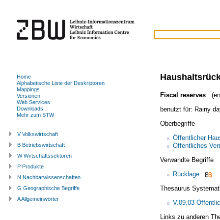
Haushaltsrüc
Home
Alphabetische Liste der Deskriptoren
Mappings
Fiscal reserves
(en
Versionen
Web Services
benutzt für:
Rainy da
Downloads
Mehr zum STW
Oberbegriffe
V Volkswirtschaft
Öffentlicher Hau
Öffentliches Ve
B Betriebswirtschaft
W Wirtschaftssektoren
Verwandte Begriffe
P Produkte
Rücklage
N Nachbarwissenschaften
Thesaurus Systemat
G Geographische Begriffe
A Allgemeinwörter
V.09.03 Öffentli
Links zu anderen Th