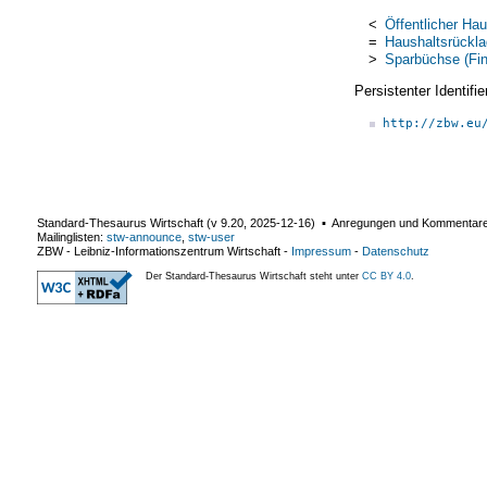
<
Öffentlicher Hau
=
Haushaltsrückl
>
Sparbüchse (Fi
Persistenter Identif
http://zbw.eu
Standard-Thesaurus Wirtschaft (v
9.20
,
2025-12-16
) ▪ Anregungen und Kommentar
Mailinglisten:
stw-announce
,
stw-user
ZBW - Leibniz-Informationszentrum Wirtschaft
-
Impressum
-
Datenschutz
Der Standard-Thesaurus Wirtschaft steht unter
CC BY 4.0
.