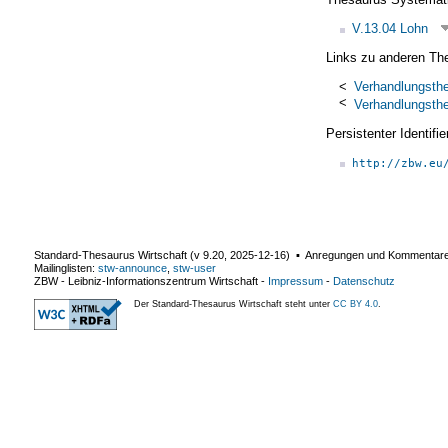
V.13.04 Lohn
Links zu anderen Th
<
Verhandlungsthe
<
Verhandlungsthe
Persistenter Identif
http://zbw.eu
Standard-Thesaurus Wirtschaft (v
9.20
,
2025-12-16
) ▪ Anregungen und Kommentar
Mailinglisten:
stw-announce
,
stw-user
ZBW - Leibniz-Informationszentrum Wirtschaft
-
Impressum
-
Datenschutz
Der Standard-Thesaurus Wirtschaft steht unter
CC BY 4.0
.