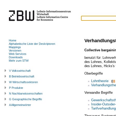
Verhandlungs
Home
Alphabetische Liste der Deskriptoren
Mappings
Collective bargaini
Versionen
Web Services
benutzt für:
Lohnverh
Downloads
Mehr zum STW
des Lohnes
,
Kollekt
des Lohnes
,
Hicks's
V Volkswirtschaft
Oberbegriffe
B Betriebswirtschaft
Lohntheorie
W Wirtschaftssektoren
Verhandlungsthe
P Produkte
Verwandte Begriffe
N Nachbarwissenschaften
G Geographische Begriffe
Gewerkschaftsth
Insider-Outsider
A Allgemeinwörter
Tarifverhandlun
Thesaurus Systemat