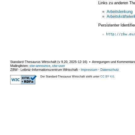
Links zu anderen Th
=
Arbeitslenkung
=
Arbeitskräftele
Persistenter Identif
http://zbw.eu
Standard-Thesaurus Wirtschaft (v
9.20
,
2025-12-16
) ▪ Anregungen und Kommentar
Mailinglisten:
stw-announce
,
stw-user
ZBW - Leibniz-Informationszentrum Wirtschaft
-
Impressum
-
Datenschutz
Der Standard-Thesaurus Wirtschaft steht unter
CC BY 4.0
.