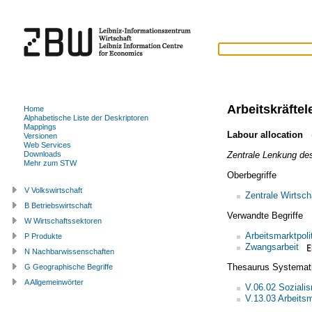
Arbeitskräfte
Home
Alphabetische Liste der Deskriptoren
Mappings
Labour allocation
(
Versionen
Web Services
Zentrale Lenkung des
Downloads
Mehr zum STW
Oberbegriffe
V Volkswirtschaft
Zentrale Wirtsch
B Betriebswirtschaft
Verwandte Begriffe
W Wirtschaftssektoren
Arbeitsmarktpoli
P Produkte
Zwangsarbeit
N Nachbarwissenschaften
Thesaurus Systemat
G Geographische Begriffe
A Allgemeinwörter
V.06.02 Soziali
V.13.03 Arbeitsm