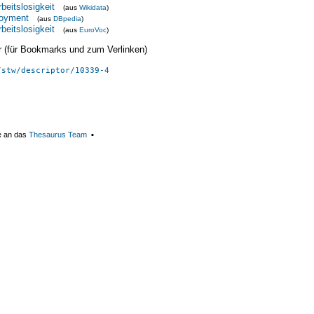
rbeitslosigkeit
(aus
Wikidata
)
loyment
(aus
DBpedia
)
rbeitslosigkeit
(aus
EuroVoc
)
ier (für Bookmarks und zum Verlinken)
/stw/descriptor/10339-4
e an das
Thesaurus Team
▪