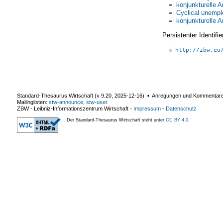
=
konjunkturelle A
=
Cyclical unemp
=
konjunkturelle A
Persistenter Identif
http://zbw.eu
Standard-Thesaurus Wirtschaft (v
9.20
,
2025-12-16
) ▪ Anregungen und Kommentar
Mailinglisten:
stw-announce
,
stw-user
ZBW - Leibniz-Informationszentrum Wirtschaft
-
Impressum
-
Datenschutz
Der Standard-Thesaurus Wirtschaft steht unter
CC BY 4.0
.