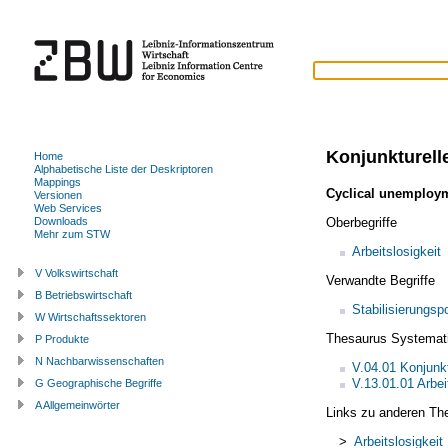
Konjunkturelle
Home
Alphabetische Liste der Deskriptoren
Mappings
Cyclical unemploy
Versionen
Web Services
Oberbegriffe
Downloads
Mehr zum STW
Arbeitslosigkeit
V Volkswirtschaft
Verwandte Begriffe
B Betriebswirtschaft
Stabilisierungspo
W Wirtschaftssektoren
Thesaurus Systemat
P Produkte
N Nachbarwissenschaften
V.04.01 Konjunk
V.13.01.01 Arbei
G Geographische Begriffe
A Allgemeinwörter
Links zu anderen Th
>
Arbeitslosigkeit