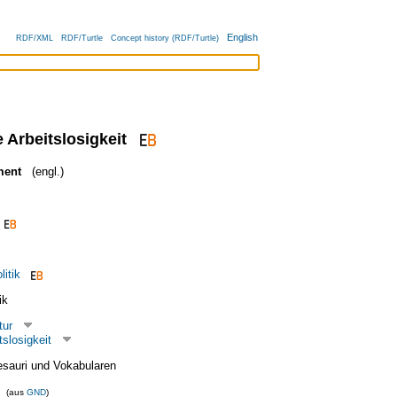
English
RDF/XML
RDF/Turtle
Concept history (RDF/Turtle)
 Arbeitslosigkeit
ment
(engl.)
litik
ik
tur
tslosigkeit
esauri und Vokabularen
(aus
GND
)