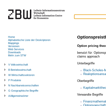
Optionspreist
Home
Alphabetische Liste der Deskriptoren
Mappings
Option pricing theo
Versionen
Web Services
benutzt für:
Optionsp
Downloads
Mehr zum STW
claims approach
Unterbegriffe
V Volkswirtschaft
Black-Scholes-M
B Betriebswirtschaft
Realoptionsansa
W Wirtschaftssektoren
P Produkte
Oberbegriffe
N Nachbarwissenschaften
Kapitalmarkttheo
G Geographische Begriffe
Verwandte Begriffe
A Allgemeinwörter
Finanzmathemat
Optionsgeschäft