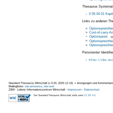
Thesaurus Systemat
V.05.04.01 Kapit
Links zu anderen Th
=
Optionspreisthe
>
Cost-of-carry-A
~
Optionspreis
(
=
Optionspreisthe
=
Optionspreisthe
Persistenter Identif
http://zbw.eu
Standard-Thesaurus Wirtschaft (v
9.20
,
2025-12-16
) ▪ Anregungen und Kommentar
Mailinglisten:
stw-announce
,
stw-user
ZBW - Leibniz-Informationszentrum Wirtschaft
-
Impressum
-
Datenschutz
Der Standard-Thesaurus Wirtschaft steht unter
CC BY 4.0
.