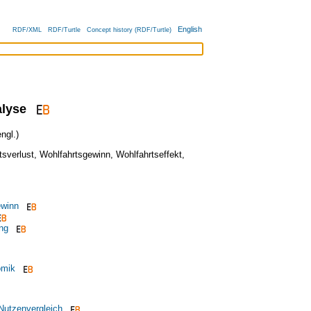
English
RDF/XML
RDF/Turtle
Concept history (RDF/Turtle)
alyse
ngl.)
tsverlust
,
Wohlfahrtsgewinn
,
Wohlfahrtseffekt
,
winn
ng
omik
 Nutzenvergleich