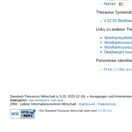
Nutzen
Thesaurus Systemat
V.02.03 Wohlfah
Links zu anderen Th
=
Wohlfahrtseffek
>
Wohlfahrtsmes
>
Wohlfahrtsverlu
>
Deadweight los
Persistenter Identif
http://zbw.eu
Standard-Thesaurus Wirtschaft (v
9.20
,
2025-12-16
) ▪ Anregungen und Kommentar
Mailinglisten:
stw-announce
,
stw-user
ZBW - Leibniz-Informationszentrum Wirtschaft
-
Impressum
-
Datenschutz
Der Standard-Thesaurus Wirtschaft steht unter
CC BY 4.0
.