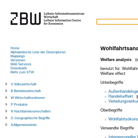
Wohlfahrtsan
Home
Alphabetische Liste der Deskriptoren
Mappings
Welfare analysis
(e
Versionen
Web Services
benutzt für:
Wohlfahr
Downloads
Mehr zum STW
Welfare effect
Unterbegriffe
V Volkswirtschaft
Außenhandelsge
B Betriebswirtschaft
Handelseffekt
W Wirtschaftssektoren
Verteilungswirku
P Produkte
Oberbegriffe
N Nachbarwissenschaften
G Geographische Begriffe
Wohlfahrtsökon
A Allgemeinwörter
Verwandte Begriffe
Interpersoneller