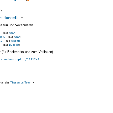
ik
rtsökonomik
esauri und Vokabularen
t
(aus
GND
)
sung
(aus
GND
)
st
(aus
Wikidata
)
s
(aus
DBpedia
)
ier (für Bookmarks und zum Verlinken)
/stw/descriptor/10112-4
e an das
Thesaurus Team
▪