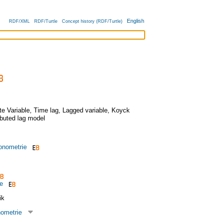
English
RDF/XML
RDF/Turtle
Concept history (RDF/Turtle)
te Variable
,
Time lag
,
Lagged variable
,
Koyck
ibuted lag model
nometrie
e
ik
ometrie