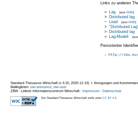
Links zu anderen Th
=
Lag
(aus
GND
)
>
Distributed lag
~
Lead
(aus
GND
)
>
"Distributed Lag
>
Distributed lag
=
Lag-Modell
(au
Persistenter Identif
http://zbw.eu
Standard-Thesaurus Wirtschaft (v
9.20
,
2025-12-16
) ▪ Anregungen und Kommentar
Mailinglisten:
stw-announce
,
stw-user
ZBW - Leibniz-Informationszentrum Wirtschaft
-
Impressum
-
Datenschutz
Der Standard-Thesaurus Wirtschaft steht unter
CC BY 4.0
.