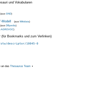
esauri und Vokabularen
(aus
GND
)
"-Modell
(aus
Wikidata
)
(aus
DBpedia
)
s
AGROVOC
)
ier (für Bookmarks und zum Verlinken)
/stw/descriptor/10045-0
e an das
Thesaurus Team
▪