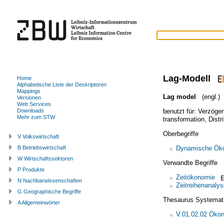
Lag-Modell
Home
Alphabetische Liste der Deskriptoren
Mappings
Lag model
(engl.)
Versionen
Web Services
benutzt für:
Verzöger
Downloads
Mehr zum STW
transformation
,
Distr
Oberbegriffe
V Volkswirtschaft
Dynamische Öko
B Betriebswirtschaft
W Wirtschaftssektoren
Verwandte Begriffe
P Produkte
Zeitökonomie
N Nachbarwissenschaften
Zeitreihenanalys
G Geographische Begriffe
Thesaurus Systemat
A Allgemeinwörter
V.01.02.02 Ökon