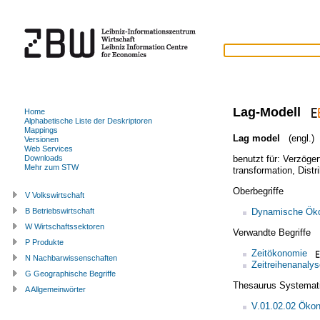
Lag-Modell
Home
Alphabetische Liste der Deskriptoren
Mappings
Lag model
(engl.)
Versionen
Web Services
benutzt für:
Verzöger
Downloads
Mehr zum STW
transformation
,
Distr
Oberbegriffe
V Volkswirtschaft
Dynamische Öko
B Betriebswirtschaft
W Wirtschaftssektoren
Verwandte Begriffe
P Produkte
Zeitökonomie
N Nachbarwissenschaften
Zeitreihenanalys
G Geographische Begriffe
Thesaurus Systemat
A Allgemeinwörter
V.01.02.02 Ökon