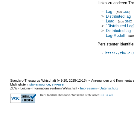
Links zu anderen Th
=
Lag
(aus
GND
)
>
Distributed lag
~
Lead
(aus
GND
)
>
"Distributed Lag
>
Distributed lag
=
Lag-Modell
(au
Persistenter Identif
http://zbw.eu
Standard-Thesaurus Wirtschaft (v
9.20
,
2025-12-16
) ▪ Anregungen und Kommentar
Mailinglisten:
stw-announce
,
stw-user
ZBW - Leibniz-Informationszentrum Wirtschaft
-
Impressum
-
Datenschutz
Der Standard-Thesaurus Wirtschaft steht unter
CC BY 4.0
.