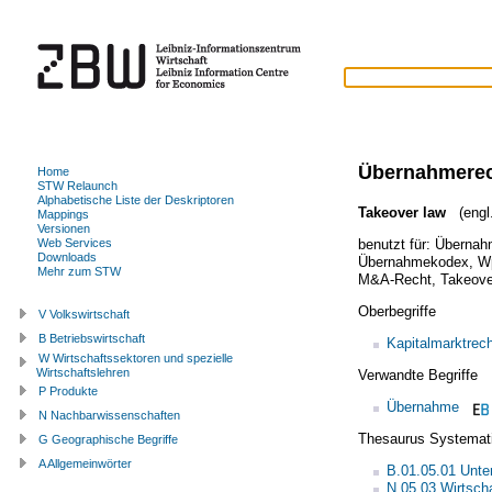
Übernahmere
Home
STW Relaunch
Alphabetische Liste der Deskriptoren
Takeover law
(engl.
Mappings
Versionen
benutzt für:
Übernahm
Web Services
Downloads
Übernahmekodex
,
W
Mehr zum STW
M&A-Recht
,
Takeove
Oberbegriffe
V Volkswirtschaft
B Betriebswirtschaft
Kapitalmarktrech
W Wirtschaftssektoren und spezielle
Wirtschaftslehren
Verwandte Begriffe
P Produkte
Übernahme
N Nachbarwissenschaften
Thesaurus Systemat
G Geographische Begriffe
A Allgemeinwörter
B.01.05.01 Unt
N.05.03 Wirtscha