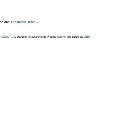
 an das
Thesaurus Team
▪
 (ODbL) 1.0
. Darüber hinausgehende Rechte können Sie durch die
ZBW