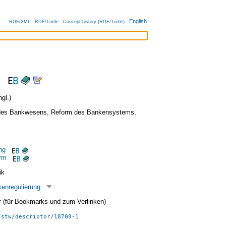
English
RDF/XML
RDF/Turtle
Concept history (RDF/Turtle)
gl.)
des Bankwesens
,
Reform des Bankensystems
,
ng
orm
ik
enregulierung
ier (für Bookmarks und zum Verlinken)
/stw/descriptor/18708-1