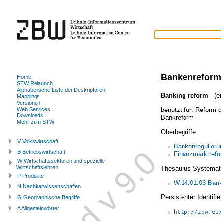
Bankenreform
Home
STW Relaunch
Alphabetische Liste der Deskriptoren
Banking reform
(en
Mappings
Versionen
benutzt für:
Reform 
Web Services
Downloads
Bankreform
Mehr zum STW
Oberbegriffe
V Volkswirtschaft
Bankenregulieru
B Betriebswirtschaft
Finanzmarktref
W Wirtschaftssektoren und spezielle
Wirtschaftslehren
Thesaurus Systemat
P Produkte
W.14.01.03 Bank
N Nachbarwissenschaften
Persistenter Identif
G Geographische Begriffe
A Allgemeinwörter
http://zbw.eu