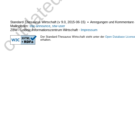
Standard-Thesaurus Wirtschaft (v
9.0
,
2015-06-15
) ▪ Anregungen und Kommentare
Mailinglisten:
stw-announce
,
stw-user
ZBW - Leibniz-Informationszentrum Wirtschaft
-
Impressum
Der Standard-Thesaurus Wirtschaft steht unter der
Open Database License
erhalten.