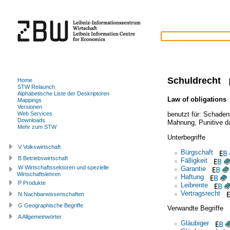
Schuldrecht
Home
STW Relaunch
Alphabetische Liste der Deskriptoren
Law of obligations
Mappings
Versionen
benutzt für:
Schaden
Web Services
Downloads
Mahnung
,
Punitive 
Mehr zum STW
Unterbegriffe
V Volkswirtschaft
Bürgschaft
B Betriebswirtschaft
Fälligkeit
W Wirtschaftssektoren und spezielle
Garantie
Wirtschaftslehren
Haftung
P Produkte
Leibrente
Vertragsrecht
N Nachbarwissenschaften
G Geographische Begriffe
Verwandte Begriffe
A Allgemeinwörter
Gläubiger