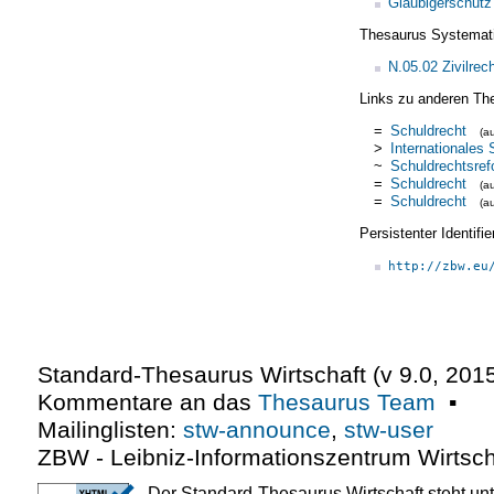
Gläubigerschutz
Thesaurus Systemat
N.05.02 Zivilrec
Links zu anderen Th
=
Schuldrecht
(a
>
Internationales 
~
Schuldrechtsre
=
Schuldrecht
(a
=
Schuldrecht
(a
Persistenter Identif
http://zbw.eu
Standard-Thesaurus Wirtschaft (v
9.0
,
2015
Kommentare an das
Thesaurus Team
▪
Mailinglisten:
stw-announce
,
stw-user
ZBW - Leibniz-Informationszentrum Wirtsch
Der Standard-Thesaurus Wirtschaft steht un