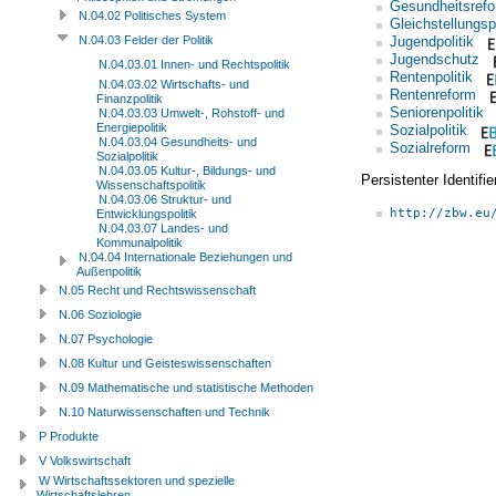
Gesundheitsref
N.04.02 Politisches System
Gleichstellungspo
Jugendpolitik
N.04.03 Felder der Politik
Jugendschutz
N.04.03.01 Innen- und Rechtspolitik
Rentenpolitik
N.04.03.02 Wirtschafts- und
Rentenreform
Finanzpolitik
Seniorenpolitik
N.04.03.03 Umwelt-, Rohstoff- und
Energiepolitik
Sozialpolitik
N.04.03.04 Gesundheits- und
Sozialreform
Sozialpolitik
N.04.03.05 Kultur-, Bildungs- und
Persistenter Identif
Wissenschaftspolitik
N.04.03.06 Struktur- und
http://zbw.eu
Entwicklungspolitik
N.04.03.07 Landes- und
Kommunalpolitik
N.04.04 Internationale Beziehungen und
Außenpolitik
N.05 Recht und Rechtswissenschaft
N.06 Soziologie
N.07 Psychologie
N.08 Kultur und Geisteswissenschaften
N.09 Mathematische und statistische Methoden
N.10 Naturwissenschaften und Technik
P Produkte
V Volkswirtschaft
W Wirtschaftssektoren und spezielle
Wirtschaftslehren