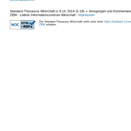
Standard-Thesaurus Wirtschaft (v
8.14
,
2014-11-18
) ▪ Anregungen und Kommentar
ZBW - Leibniz-Informationszentrum Wirtschaft
-
Impressum
Der Standard-Thesaurus Wirtschaft steht unter einer
Open Database Licen
ZBW
erhalten.