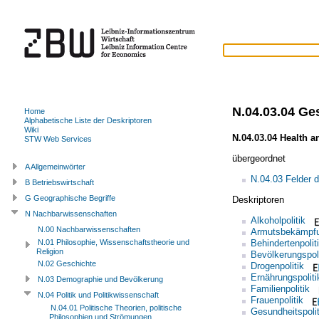
N.04.03.04 Ges
Home
Alphabetische Liste der Deskriptoren
Wiki
N.04.03.04 Health a
STW Web Services
übergeordnet
A Allgemeinwörter
N.04.03 Felder d
B Betriebswirtschaft
G Geographische Begriffe
Deskriptoren
N Nachbarwissenschaften
Alkoholpolitik
N.00 Nachbarwissenschaften
Armutsbekämpf
Behindertenpolit
N.01 Philosophie, Wissenschaftstheorie und
Religion
Bevölkerungspoli
N.02 Geschichte
Drogenpolitik
Ernährungspoliti
N.03 Demographie und Bevölkerung
Familienpolitik
N.04 Politik und Politikwissenschaft
Frauenpolitik
N.04.01 Politische Theorien, politische
Gesundheitspolit
Philosophien und Strömungen