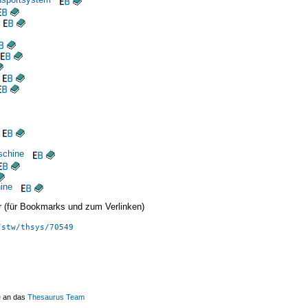
schine
ine
ier (für Bookmarks und zum Verlinken)
/stw/thsys/70549
e an das
Thesaurus Team