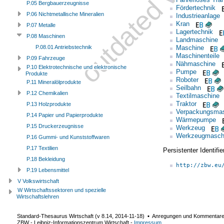
P.05 Bergbauerzeugnisse
Fördertechnik
P.06 Nichtmetallische Mineralien
Industrieanlage
Kran
P.07 Metalle
Lagertechnik
P.08 Maschinen
Landmaschine
Maschine
P.08.01 Antriebstechnik
Maschinenteile
P.09 Fahrzeuge
Nähmaschine
P.10 Elektrotechnische und elektronische
Pumpe
Produkte
Roboter
P.11 Mineralölprodukte
Seilbahn
P.12 Chemikalien
Textilmaschine
Traktor
P.13 Holzprodukte
Verpackungsma
P.14 Papier und Papierprodukte
Wärmepumpe
P.15 Druckerzeugnisse
Werkzeug
Werkzeugmasch
P.16 Gummi- und Kunststoffwaren
P.17 Textilien
Persistenter Identif
P.18 Bekleidung
http://zbw.eu
P.19 Lebensmittel
V Volkswirtschaft
W Wirtschaftssektoren und spezielle
Wirtschaftslehren
Standard-Thesaurus Wirtschaft (v
8.14
,
2014-11-18
) ▪ Anregungen und Kommentar
ZBW - Leibniz-Informationszentrum Wirtschaft
-
Impressum