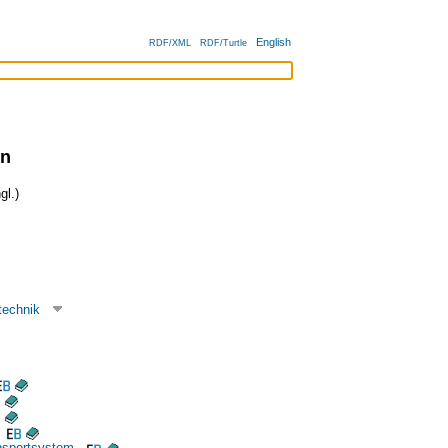
English
RDF/XML
RDF/Turtle
en
gl.)
technik
nsportsystem