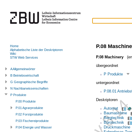
P.08 Maschin
Home
Alphabetische Liste der Deskriptoren
Wiki
P.08 Machinery
(en
STW Web Services
übergeordnet
A Allgemeinwörter
P Produkte
B Betriebswirtschaft
G Geographische Begriffe
untergeordnet
N Nachbarwissenschaften
P.08.01 Antriebs
P Produkte
Deskriptoren
P.00 Produkte
Automat
P.01 Agrarprodukte
Baumaschine
P.02 Forstprodukte
Bergtechnik
P.03 Fischereiprodukte
Bürotechnik
Druckmaschine
P.04 Energie und Wasser
Fahrerloses Tra