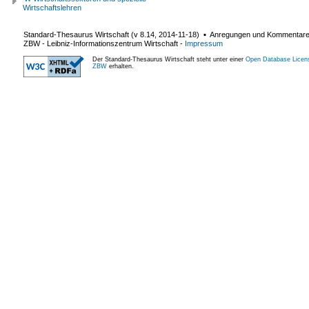
Wirtschaftslehren
Standard-Thesaurus Wirtschaft (v
8.14
,
2014-11-18
) ▪ Anregungen und Kommentar
ZBW - Leibniz-Informationszentrum Wirtschaft
-
Impressum
Der Standard-Thesaurus Wirtschaft steht unter einer
Open Database Licen
ZBW
erhalten.