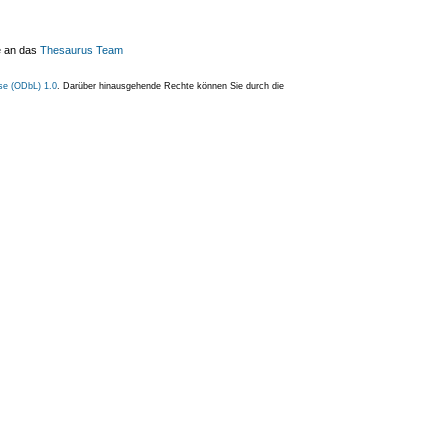
e an das
Thesaurus Team
se (ODbL) 1.0
. Darüber hinausgehende Rechte können Sie durch die