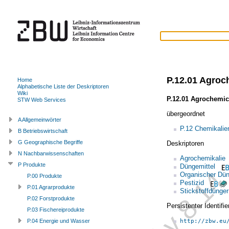
P.12.01 Agroc
Home
Alphabetische Liste der Deskriptoren
Wiki
P.12.01 Agrochemic
STW Web Services
übergeordnet
A Allgemeinwörter
P.12 Chemikalie
B Betriebswirtschaft
G Geographische Begriffe
Deskriptoren
N Nachbarwissenschaften
Agrochemikalie
P Produkte
Düngemittel
Organischer Dün
P.00 Produkte
Pestizid
P.01 Agrarprodukte
Stickstoffdünger
P.02 Forstprodukte
Persistenter Identif
P.03 Fischereiprodukte
http://zbw.eu
P.04 Energie und Wasser