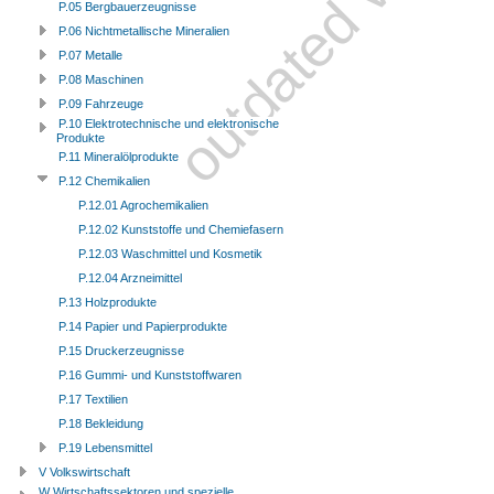
P.05 Bergbauerzeugnisse
P.06 Nichtmetallische Mineralien
P.07 Metalle
P.08 Maschinen
P.09 Fahrzeuge
P.10 Elektrotechnische und elektronische
Produkte
P.11 Mineralölprodukte
P.12 Chemikalien
P.12.01 Agrochemikalien
P.12.02 Kunststoffe und Chemiefasern
P.12.03 Waschmittel und Kosmetik
P.12.04 Arzneimittel
P.13 Holzprodukte
P.14 Papier und Papierprodukte
P.15 Druckerzeugnisse
P.16 Gummi- und Kunststoffwaren
P.17 Textilien
P.18 Bekleidung
P.19 Lebensmittel
V Volkswirtschaft
W Wirtschaftssektoren und spezielle