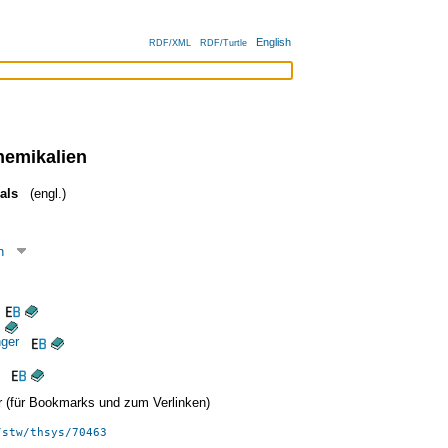
English
RDF/XML
RDF/Turtle
hemikalien
als
(engl.)
n
ger
ier (für Bookmarks und zum Verlinken)
/stw/thsys/70463