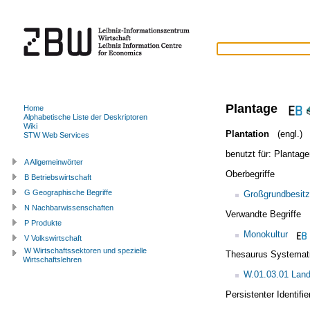
Plantage
Home
Alphabetische Liste der Deskriptoren
Wiki
Plantation
(engl.)
STW Web Services
benutzt für:
Plantage
A Allgemeinwörter
Oberbegriffe
B Betriebswirtschaft
G Geographische Begriffe
Großgrundbesitz
N Nachbarwissenschaften
Verwandte Begriffe
P Produkte
Monokultur
V Volkswirtschaft
W Wirtschaftssektoren und spezielle
Thesaurus Systemat
Wirtschaftslehren
W.01.03.01 Land
Persistenter Identif