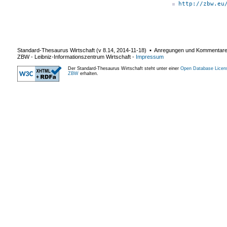
http://zbw.eu
Standard-Thesaurus Wirtschaft (v
8.14
,
2014-11-18
) ▪ Anregungen und Kommentar
ZBW - Leibniz-Informationszentrum Wirtschaft
-
Impressum
Der Standard-Thesaurus Wirtschaft steht unter einer
Open Database Licen
ZBW
erhalten.