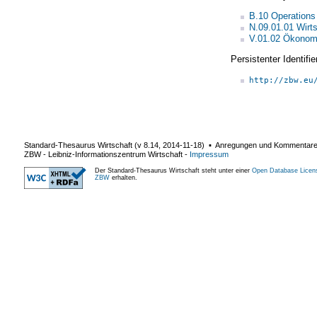
B.10 Operations
N.09.01.01 Wirt
V.01.02 Ökonom
Persistenter Identif
http://zbw.eu
Standard-Thesaurus Wirtschaft (v
8.14
,
2014-11-18
) ▪ Anregungen und Kommentar
ZBW - Leibniz-Informationszentrum Wirtschaft
-
Impressum
Der Standard-Thesaurus Wirtschaft steht unter einer
Open Database Licen
ZBW
erhalten.