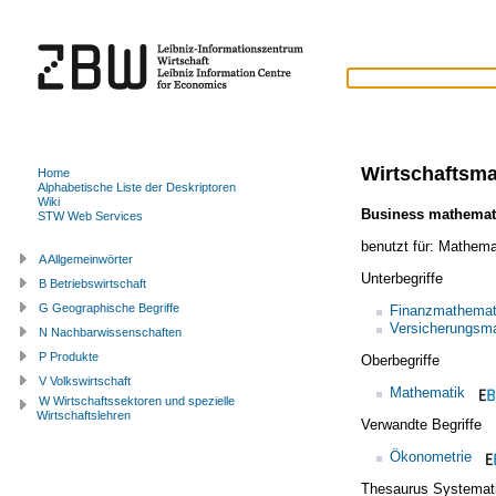
Wirtschaftsm
Home
Alphabetische Liste der Deskriptoren
Wiki
Business mathemat
STW Web Services
benutzt für:
Mathema
A Allgemeinwörter
Unterbegriffe
B Betriebswirtschaft
G Geographische Begriffe
Finanzmathemat
Versicherungsm
N Nachbarwissenschaften
P Produkte
Oberbegriffe
V Volkswirtschaft
Mathematik
W Wirtschaftssektoren und spezielle
Wirtschaftslehren
Verwandte Begriffe
Ökonometrie
Thesaurus Systemat