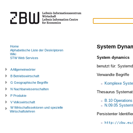
System Dyna
Home
Alphabetische Liste der Deskriptoren
Wiki
System dynamics
(
STW Web Services
benutzt für:
Systemd
A Allgemeinwörter
Verwandte Begriffe
B Betriebswirtschaft
G Geographische Begriffe
Komplexe Syst
N Nachbarwissenschaften
Thesaurus Systemat
P Produkte
B.10 Operations
V Volkswirtschaft
N.09.05 Systemt
W Wirtschaftssektoren und spezielle
Wirtschaftslehren
Persistenter Identif
http://zbw.eu