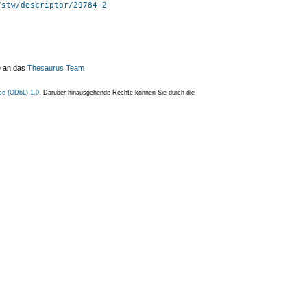
/stw/descriptor/29784-2
e an das
Thesaurus Team
se (ODbL) 1.0
. Darüber hinausgehende Rechte können Sie durch die