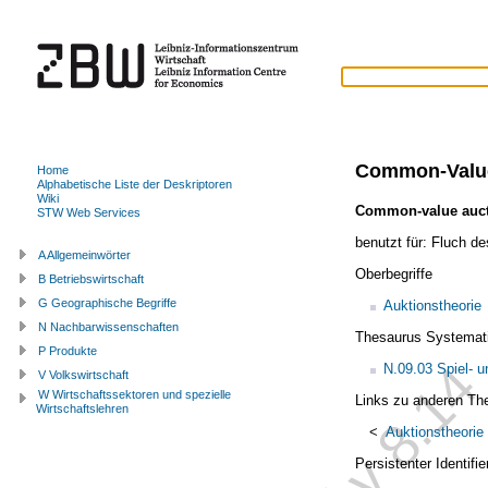
Common-Valu
Home
Alphabetische Liste der Deskriptoren
Wiki
Common-value auc
STW Web Services
benutzt für:
Fluch de
A Allgemeinwörter
Oberbegriffe
B Betriebswirtschaft
G Geographische Begriffe
Auktionstheorie
N Nachbarwissenschaften
Thesaurus Systemat
P Produkte
N.09.03 Spiel- u
V Volkswirtschaft
W Wirtschaftssektoren und spezielle
Links zu anderen Th
Wirtschaftslehren
<
Auktionstheorie
Persistenter Identif