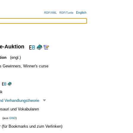
English
RDF/XML
RDF/Turtle
e-Auktion
tion
(engl.)
s Gewinners
,
Winner's curse
ik
nd Verhandlungstheorie
esauri und Vokabularen
(aus
GND
)
ier (für Bookmarks und zum Verlinken)