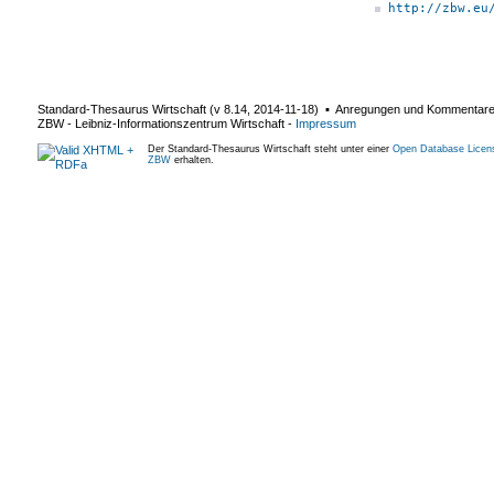
http://zbw.eu
Standard-Thesaurus Wirtschaft (v
8.14
,
2014-11-18
) ▪ Anregungen und Kommentar
ZBW - Leibniz-Informationszentrum Wirtschaft
-
Impressum
Der Standard-Thesaurus Wirtschaft steht unter einer
Open Database Licen
ZBW
erhalten.