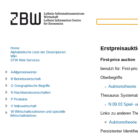
Erstpreisaukt
Home
Alphabetische Liste der Deskriptoren
Wiki
First-price auction
STW Web Services
benutzt für:
First-pri
A Allgemeinwörter
Oberbegriffe
B Betriebswirtschaft
G Geographische Begriffe
Auktionstheorie
N Nachbarwissenschaften
Thesaurus Systemat
P Produkte
N.09.03 Spiel- u
V Volkswirtschaft
W Wirtschaftssektoren und spezielle
Links zu anderen Th
Wirtschaftslehren
<
Auktionstheorie
Persistenter Identif