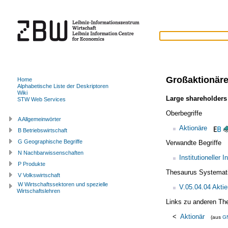
Großaktionär
Home
Alphabetische Liste der Deskriptoren
Wiki
Large shareholders
STW Web Services
Oberbegriffe
A Allgemeinwörter
Aktionäre
B Betriebswirtschaft
G Geographische Begriffe
Verwandte Begriffe
N Nachbarwissenschaften
Institutioneller I
P Produkte
Thesaurus Systemat
V Volkswirtschaft
W Wirtschaftssektoren und spezielle
V.05.04.04 Akti
Wirtschaftslehren
Links zu anderen Th
<
Aktionär
(aus
G