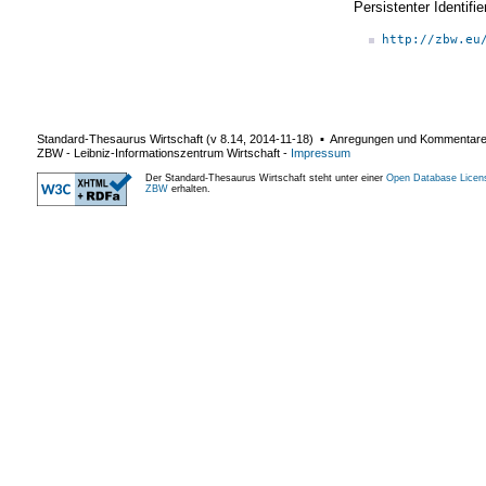
Persistenter Identif
http://zbw.eu
Standard-Thesaurus Wirtschaft (v
8.14
,
2014-11-18
) ▪ Anregungen und Kommentar
ZBW - Leibniz-Informationszentrum Wirtschaft
-
Impressum
Der Standard-Thesaurus Wirtschaft steht unter einer
Open Database Licen
ZBW
erhalten.