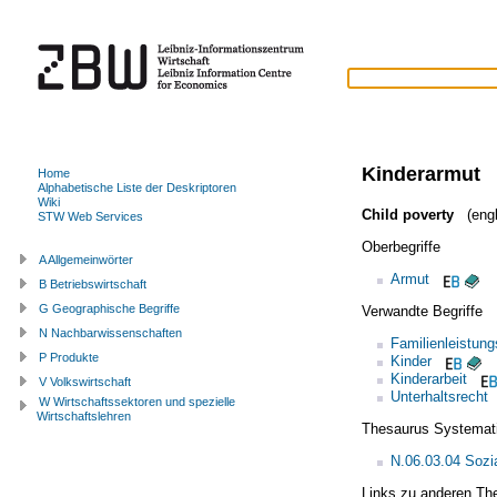
Kinderarmut
Home
Alphabetische Liste der Deskriptoren
Wiki
Child poverty
(engl
STW Web Services
Oberbegriffe
A Allgemeinwörter
Armut
B Betriebswirtschaft
G Geographische Begriffe
Verwandte Begriffe
N Nachbarwissenschaften
Familienleistung
P Produkte
Kinder
Kinderarbeit
V Volkswirtschaft
Unterhaltsrecht
W Wirtschaftssektoren und spezielle
Wirtschaftslehren
Thesaurus Systemat
N.06.03.04 Sozi
Links zu anderen Th