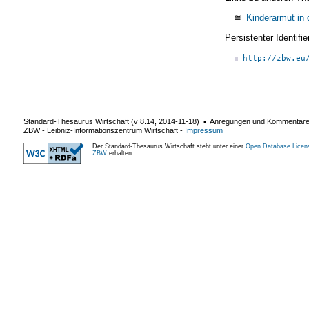
≅
Kinderarmut in 
Persistenter Identif
http://zbw.eu
Standard-Thesaurus Wirtschaft (v
8.14
,
2014-11-18
) ▪ Anregungen und Kommentar
ZBW - Leibniz-Informationszentrum Wirtschaft
-
Impressum
Der Standard-Thesaurus Wirtschaft steht unter einer
Open Database Licen
ZBW
erhalten.