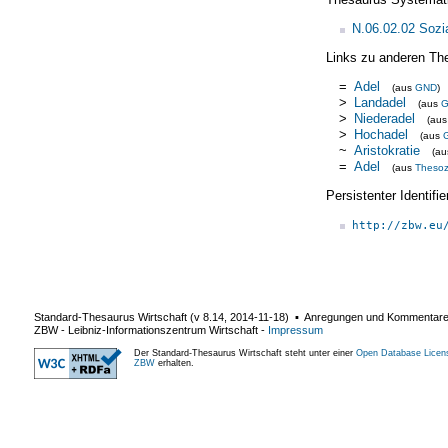
N.06.02.02 Sozi
Links zu anderen Th
=
Adel
(aus
GND
)
>
Landadel
(aus
>
Niederadel
(au
>
Hochadel
(aus
~
Aristokratie
(a
=
Adel
(aus
Theso
Persistenter Identif
http://zbw.eu
Standard-Thesaurus Wirtschaft (v
8.14
,
2014-11-18
) ▪ Anregungen und Kommentar
ZBW - Leibniz-Informationszentrum Wirtschaft
-
Impressum
Der Standard-Thesaurus Wirtschaft steht unter einer
Open Database Licen
ZBW
erhalten.