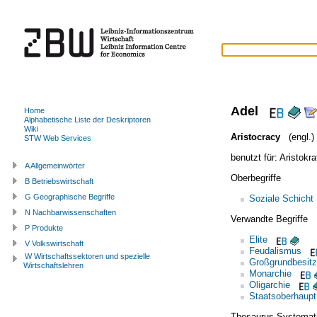
Adel
Home
Alphabetische Liste der Deskriptoren
Wiki
Aristocracy
(engl.)
STW Web Services
benutzt für:
Aristokra
A Allgemeinwörter
Oberbegriffe
B Betriebswirtschaft
G Geographische Begriffe
Soziale Schicht
N Nachbarwissenschaften
Verwandte Begriffe
P Produkte
Elite
V Volkswirtschaft
Feudalismus
W Wirtschaftssektoren und spezielle
Großgrundbesitz
Wirtschaftslehren
Monarchie
Oligarchie
Staatsoberhaupt
Thesaurus Systemat