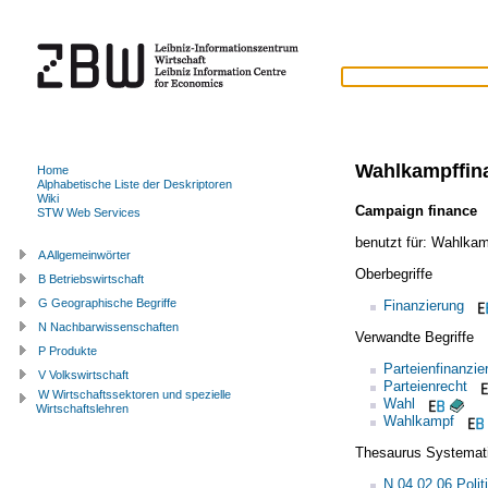
Wahlkampffin
Home
Alphabetische Liste der Deskriptoren
Wiki
Campaign finance
STW Web Services
benutzt für:
Wahlkamp
A Allgemeinwörter
Oberbegriffe
B Betriebswirtschaft
G Geographische Begriffe
Finanzierung
N Nachbarwissenschaften
Verwandte Begriffe
P Produkte
Parteienfinanzie
V Volkswirtschaft
Parteienrecht
W Wirtschaftssektoren und spezielle
Wahl
Wirtschaftslehren
Wahlkampf
Thesaurus Systemat
N.04.02.06 Polit