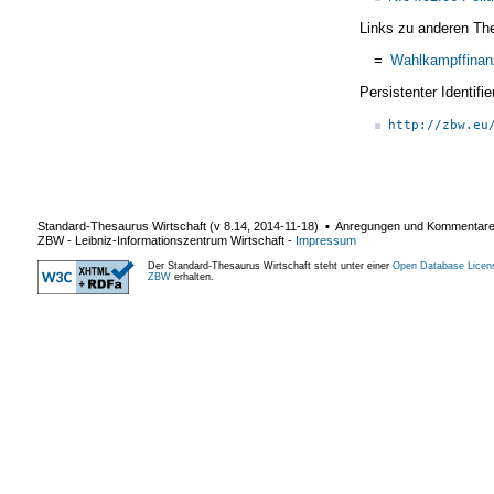
Links zu anderen Th
=
Wahlkampffinan
Persistenter Identif
http://zbw.eu
Standard-Thesaurus Wirtschaft (v
8.14
,
2014-11-18
) ▪ Anregungen und Kommentar
ZBW - Leibniz-Informationszentrum Wirtschaft
-
Impressum
Der Standard-Thesaurus Wirtschaft steht unter einer
Open Database Licen
ZBW
erhalten.