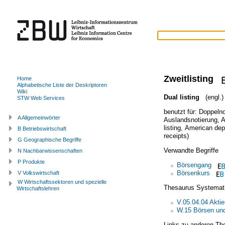
Zweitlisting
Home
Alphabetische Liste der Deskriptoren
Wiki
Dual listing
(engl.)
STW Web Services
benutzt für:
Doppelno
A Allgemeinwörter
Auslandsnotierung
,
A
listing
,
American depo
B Betriebswirtschaft
receipts)
G Geographische Begriffe
Verwandte Begriffe
N Nachbarwissenschaften
P Produkte
Börsengang
Börsenkurs
V Volkswirtschaft
W Wirtschaftssektoren und spezielle
Thesaurus Systemat
Wirtschaftslehren
V.05.04.04 Akti
W.15 Börsen und
Links zu anderen Th