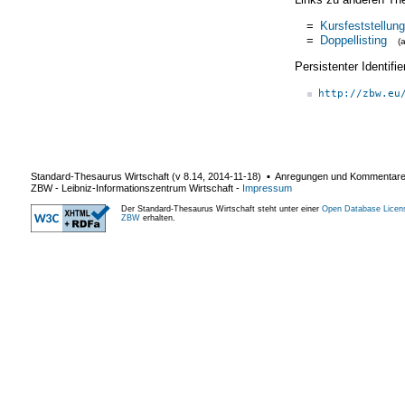
=
Kursfeststellung
=
Doppellisting
(
Persistenter Identif
http://zbw.eu
Standard-Thesaurus Wirtschaft (v
8.14
,
2014-11-18
) ▪ Anregungen und Kommentar
ZBW - Leibniz-Informationszentrum Wirtschaft
-
Impressum
Der Standard-Thesaurus Wirtschaft steht unter einer
Open Database Licen
ZBW
erhalten.