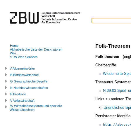
Folk-Theorem
Home
Alphabetische Liste der Deskriptoren
Wiki
Folk theorem
(engl
STW Web Services
Oberbegriffe
A Allgemeinwörter
Wiederholte Spie
B Betriebswirtschaft
G Geographische Begriffe
Thesaurus Systemat
N Nachbarwissenschaften
N.09.03 Spiel- u
P Produkte
Links zu anderen Th
V Volkswirtschaft
W Wirtschaftssektoren und spezielle
<
Unendliches Spi
Wirtschaftslehren
Persistenter Identif
http://zbw.eu