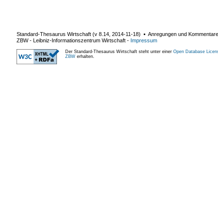
Standard-Thesaurus Wirtschaft (v
8.14
,
2014-11-18
) ▪ Anregungen und Kommentar
ZBW - Leibniz-Informationszentrum Wirtschaft
-
Impressum
Der Standard-Thesaurus Wirtschaft steht unter einer
Open Database Licen
ZBW
erhalten.