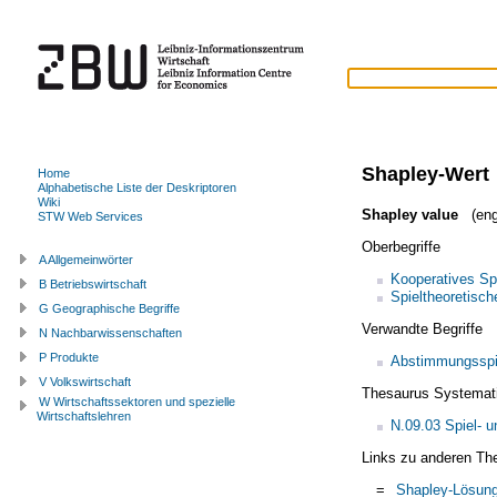
Shapley-Wert
Home
Alphabetische Liste der Deskriptoren
Wiki
Shapley value
(eng
STW Web Services
Oberbegriffe
A Allgemeinwörter
Kooperatives Sp
B Betriebswirtschaft
Spieltheoretisc
G Geographische Begriffe
Verwandte Begriffe
N Nachbarwissenschaften
P Produkte
Abstimmungsspi
V Volkswirtschaft
Thesaurus Systemat
W Wirtschaftssektoren und spezielle
Wirtschaftslehren
N.09.03 Spiel- u
Links zu anderen Th
=
Shapley-Lösun