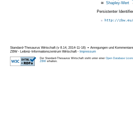
≅
Shapley-Wert
Persistenter Identif
http://zbw.eu
Standard-Thesaurus Wirtschaft (v
8.14
,
2014-11-18
) ▪ Anregungen und Kommentar
ZBW - Leibniz-Informationszentrum Wirtschaft
-
Impressum
Der Standard-Thesaurus Wirtschaft steht unter einer
Open Database Licen
ZBW
erhalten.