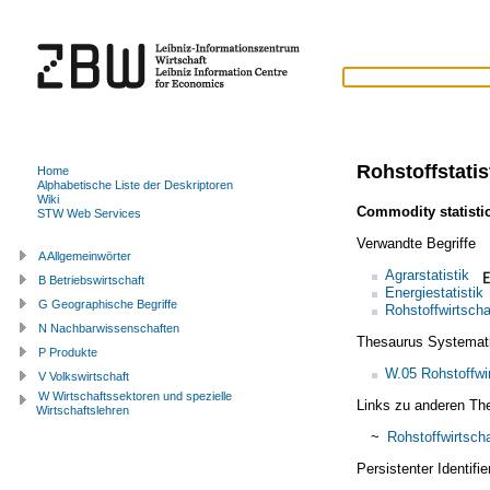
Rohstoffstatis
Home
Alphabetische Liste der Deskriptoren
Wiki
Commodity statisti
STW Web Services
Verwandte Begriffe
A Allgemeinwörter
Agrarstatistik
B Betriebswirtschaft
Energiestatistik
G Geographische Begriffe
Rohstoffwirtscha
N Nachbarwissenschaften
Thesaurus Systemat
P Produkte
W.05 Rohstoffwi
V Volkswirtschaft
W Wirtschaftssektoren und spezielle
Links zu anderen Th
Wirtschaftslehren
~
Rohstoffwirtscha
Persistenter Identif