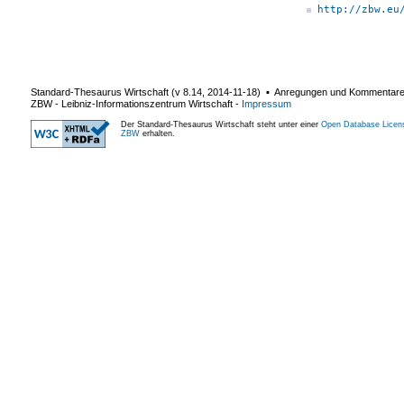
http://zbw.eu
Standard-Thesaurus Wirtschaft (v
8.14
,
2014-11-18
) ▪ Anregungen und Kommentar
ZBW - Leibniz-Informationszentrum Wirtschaft
-
Impressum
Der Standard-Thesaurus Wirtschaft steht unter einer
Open Database Licen
ZBW
erhalten.