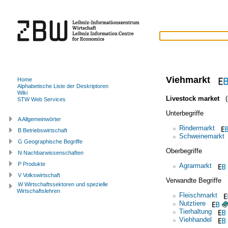
Viehmarkt
Home
Alphabetische Liste der Deskriptoren
Wiki
Livestock market
(e
STW Web Services
Unterbegriffe
A Allgemeinwörter
Rindermarkt
B Betriebswirtschaft
Schweinemarkt
G Geographische Begriffe
Oberbegriffe
N Nachbarwissenschaften
P Produkte
Agrarmarkt
V Volkswirtschaft
Verwandte Begriffe
W Wirtschaftssektoren und spezielle
Wirtschaftslehren
Fleischmarkt
Nutztiere
Tierhaltung
Viehhandel