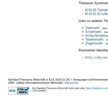
Thesaurus Systemat
W.01.02 Tierhal
W.10.01.02 Lebe
Links zu anderen Th
=
Viehmarkt
(aus
>
Schafmarkt
(a
>
Schlachtviehma
>
Taubenmarkt
(
>
Ziegenmarkt
(
Persistenter Identif
http://zbw.eu
Standard-Thesaurus Wirtschaft (v
8.14
,
2014-11-18
) ▪ Anregungen und Kommentar
ZBW - Leibniz-Informationszentrum Wirtschaft
-
Impressum
Der Standard-Thesaurus Wirtschaft steht unter einer
Open Database Licen
ZBW
erhalten.