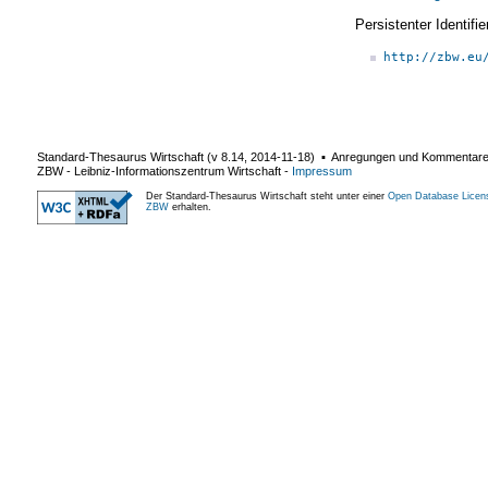
Persistenter Identif
http://zbw.eu
Standard-Thesaurus Wirtschaft (v
8.14
,
2014-11-18
) ▪ Anregungen und Kommentar
ZBW - Leibniz-Informationszentrum Wirtschaft
-
Impressum
Der Standard-Thesaurus Wirtschaft steht unter einer
Open Database Licen
ZBW
erhalten.