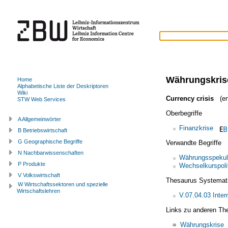
Währungskris
Home
Alphabetische Liste der Deskriptoren
Wiki
Currency crisis
(en
STW Web Services
Oberbegriffe
A Allgemeinwörter
Finanzkrise
B Betriebswirtschaft
G Geographische Begriffe
Verwandte Begriffe
N Nachbarwissenschaften
Währungsspekul
P Produkte
Wechselkurspoli
V Volkswirtschaft
Thesaurus Systemat
W Wirtschaftssektoren und spezielle
Wirtschaftslehren
V.07.04.03 Inter
Links zu anderen Th
=
Währungskrise