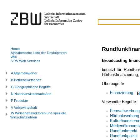
Rundfunkfina
Home
Alphabetische Liste der Deskriptoren
Wiki
Broadcasting finan
STW Web Services
benutzt für:
Rundfun
A Allgemeinwörter
Hörfunkfinanzierung
B Betriebswirtschaft
Oberbegriffe
G Geographische Begriffe
Finanzierung
N Nachbarwissenschaften
P Produkte
Verwandte Begriffe
V Volkswirtschaft
Fernsehwerbung
W Wirtschaftssektoren und spezielle
Hörfunkwerbung
Wirtschaftslehren
Kulturfinanzieru
Medienökonomi
Rundfunkmarkt
Rundfunkpolitik