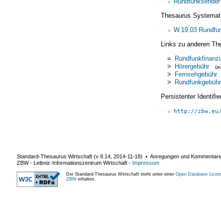
Rundfunksender
Thesaurus Systemat
W.19.03 Rundfu
Links zu anderen Th
=
Rundfunkfinanzi
>
Hörergebühr
(a
>
Fernsehgebühr
>
Rundfunkgebühr
Persistenter Identif
http://zbw.eu
Standard-Thesaurus Wirtschaft (v
8.14
,
2014-11-18
) ▪ Anregungen und Kommentar
ZBW - Leibniz-Informationszentrum Wirtschaft
-
Impressum
Der Standard-Thesaurus Wirtschaft steht unter einer
Open Database Licen
ZBW
erhalten.