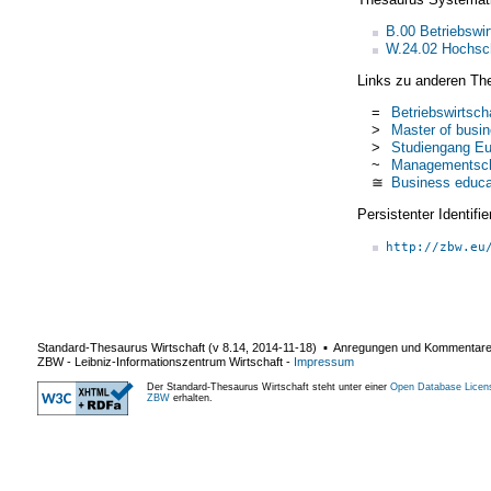
B.00 Betriebswir
W.24.02 Hochsc
Links zu anderen Th
=
Betriebswirtsch
>
Master of busin
>
Studiengang Eur
~
Managementsc
≅
Business educa
Persistenter Identif
http://zbw.eu
Standard-Thesaurus Wirtschaft (v
8.14
,
2014-11-18
) ▪ Anregungen und Kommentar
ZBW - Leibniz-Informationszentrum Wirtschaft
-
Impressum
Der Standard-Thesaurus Wirtschaft steht unter einer
Open Database Licen
ZBW
erhalten.