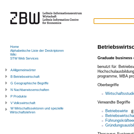
Betriebswirts
Home
Alphabetische Liste der Deskriptoren
Wiki
Graduate business 
STW Web Services
benutzt für:
Betriebs
A Allgemeinwörter
Hochschulausbildun
programme
,
MBA pr
B Betriebswirtschaft
G Geographische Begriffe
Oberbegriffe
N Nachbarwissenschaften
Wirtschaftsstud
P Produkte
Verwandte Begriffe
V Volkswirtschaft
W Wirtschaftssektoren und spezielle
Betriebswirte
Wirtschaftslehren
Betriebswirtscha
Führungskräftee
Gründungsausbi
Thesaurus Systemat