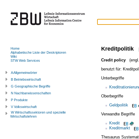
Kreditpolitik
Home
Alphabetische Liste der Deskriptoren
Wiki
Credit policy
(engl.
STW Web Services
benutzt für:
Kreditpol
A Allgemeinwörter
Unterbegriffe
B Betriebswirtschaft
G Geographische Begriffe
Kreditrationierun
N Nachbarwissenschaften
Oberbegriffe
P Produkte
Geldpolitik
V Volkswirtschaft
W Wirtschaftssektoren und spezielle
Verwandte Begriffe
Wirtschaftslehren
Kredit
Kreditmarkt
Thesaurus Systemat