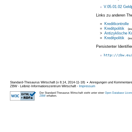
V.05.01.02 Geldp
Links zu anderen Th
=
Kreditkontrolle
=
Kreditpolitik
(a
>
Antizyklische Kr
=
Kreditpolitik
(a
Persistenter Identif
http://zbw.eu
Standard-Thesaurus Wirtschaft (v
8.14
,
2014-11-18
) ▪ Anregungen und Kommentar
ZBW - Leibniz-Informationszentrum Wirtschaft
-
Impressum
Der Standard-Thesaurus Wirtschaft steht unter einer
Open Database Licen
ZBW
erhalten.