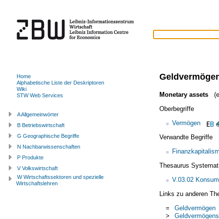
Geldvermöge
Home
Alphabetische Liste der Deskriptoren
Wiki
Monetary assets
(e
STW Web Services
Oberbegriffe
A Allgemeinwörter
Vermögen
B Betriebswirtschaft
G Geographische Begriffe
Verwandte Begriffe
N Nachbarwissenschaften
Finanzkapitalis
P Produkte
Thesaurus Systemat
V Volkswirtschaft
W Wirtschaftssektoren und spezielle
V.03.02 Konsum
Wirtschaftslehren
Links zu anderen Th
=
Geldvermögen
>
Geldvermögens