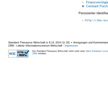
~
Finanzvermöge
≅
Constant Purch
Persistenter Identif
http://zbw.eu
Standard-Thesaurus Wirtschaft (v
8.14
,
2014-11-18
) ▪ Anregungen und Kommentar
ZBW - Leibniz-Informationszentrum Wirtschaft
-
Impressum
Der Standard-Thesaurus Wirtschaft steht unter einer
Open Database Licen
ZBW
erhalten.