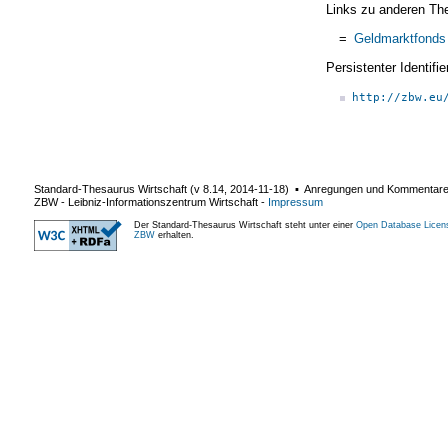
Links zu anderen Th
=
Geldmarktfonds
Persistenter Identif
http://zbw.eu
Standard-Thesaurus Wirtschaft (v
8.14
,
2014-11-18
) ▪ Anregungen und Kommentar
ZBW - Leibniz-Informationszentrum Wirtschaft
-
Impressum
Der Standard-Thesaurus Wirtschaft steht unter einer
Open Database Licen
ZBW
erhalten.