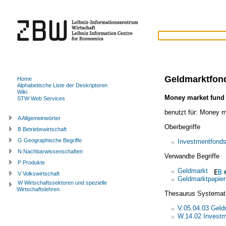
Geldmarktfon
Home
Alphabetische Liste der Deskriptoren
Wiki
Money market fund
STW Web Services
benutzt für:
Money ma
A Allgemeinwörter
Oberbegriffe
B Betriebswirtschaft
G Geographische Begriffe
Investmentfond
N Nachbarwissenschaften
Verwandte Begriffe
P Produkte
Geldmarkt
V Volkswirtschaft
Geldmarktpapier
W Wirtschaftssektoren und spezielle
Wirtschaftslehren
Thesaurus Systemat
V.05.04.03 Geld
W.14.02 Invest