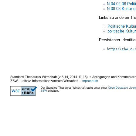
N.04.02.06 Polit
N.08.03 Kultur 
Links zu anderen Th
=
Politische Kultu
=
politische Kultur
Persistenter Identif
http://zbw.eu
Standard-Thesaurus Wirtschaft (v
8.14
,
2014-11-18
) ▪ Anregungen und Kommentar
ZBW - Leibniz-Informationszentrum Wirtschaft
-
Impressum
Der Standard-Thesaurus Wirtschaft steht unter einer
Open Database Licen
ZBW
erhalten.