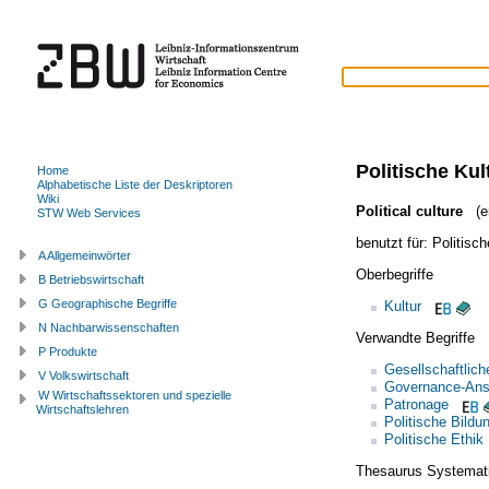
Politische Kul
Home
Alphabetische Liste der Deskriptoren
Wiki
Political culture
(en
STW Web Services
benutzt für:
Politisch
A Allgemeinwörter
Oberbegriffe
B Betriebswirtschaft
G Geographische Begriffe
Kultur
N Nachbarwissenschaften
Verwandte Begriffe
P Produkte
Gesellschaftlic
V Volkswirtschaft
Governance-Ans
W Wirtschaftssektoren und spezielle
Patronage
Wirtschaftslehren
Politische Bildu
Politische Ethik
Thesaurus Systemat