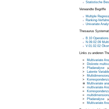
Statistische Be
Verwandte Begriffe
Multiple Regress
Ranking-Verfahr
Univariate Analy
Thesaurus Systemat
B.10 Operations
N.09.02.09 Multi
V.01.02.02 Ökon
Links zu anderen Th
=
Multivariate An
>
Diskrete multiv
>
Pfadanalyse
(
>
Latente Variabl
>
Multidimensiona
>
Korrespondenz
≅
Multivariate ana
=
multivariate An
=
Korrespondenz
=
multidimensiona
>
Pfadanalyse
(
=
Multivariate An