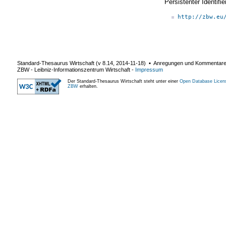
Persistenter Identif
http://zbw.eu
Standard-Thesaurus Wirtschaft (v
8.14
,
2014-11-18
) ▪ Anregungen und Kommentar
ZBW - Leibniz-Informationszentrum Wirtschaft
-
Impressum
Der Standard-Thesaurus Wirtschaft steht unter einer
Open Database Licen
ZBW
erhalten.