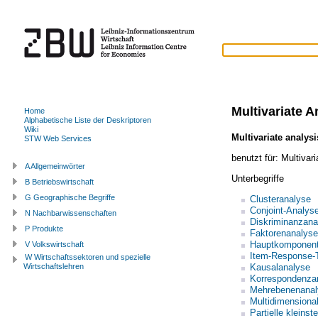
Multivariate A
Home
Alphabetische Liste der Deskriptoren
Wiki
Multivariate analysi
STW Web Services
benutzt für:
Multivar
A Allgemeinwörter
Unterbegriffe
B Betriebswirtschaft
G Geographische Begriffe
Clusteranalyse
Conjoint-Analys
N Nachbarwissenschaften
Diskriminanzana
P Produkte
Faktorenanalyse
Hauptkomponent
V Volkswirtschaft
Item-Response-
W Wirtschaftssektoren und spezielle
Kausalanalyse
Wirtschaftslehren
Korrespondenza
Mehrebenenanal
Multidimensiona
Partielle kleins