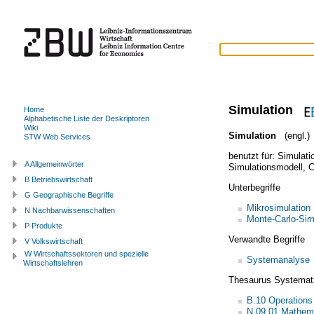
Simulation
Home
Alphabetische Liste der Deskriptoren
Wiki
Simulation
(engl.)
STW Web Services
benutzt für:
Simulati
A Allgemeinwörter
Simulationsmodell
,
C
B Betriebswirtschaft
Unterbegriffe
G Geographische Begriffe
Mikrosimulation
N Nachbarwissenschaften
Monte-Carlo-Sim
P Produkte
Verwandte Begriffe
V Volkswirtschaft
W Wirtschaftssektoren und spezielle
Systemanalyse
Wirtschaftslehren
Thesaurus Systemat
B.10 Operations
N.09.01 Mathem