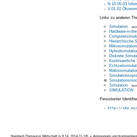
N.10.05.03 Infor
V.01.02 Ökonom
Links zu anderen Th
=
Simulation
(au
=
Hardware-in-the
=
Computersimula
>
Hierarchische S
>
Mikrosimulation
>
Hybridsimulatio
>
Diskrete Simula
>
Kontinuierliche
>
Echtzeitsimulat
>
Makrosimulatio
~
Simulationsspr
≅
Simulationsmod
=
Simulation
(au
=
SIMULATION
Persistenter Identif
http://zbw.eu
Standard-Thesaurus Wirtschaft (v
8.14
,
2014-11-18
) ▪ Anregungen und Kommentar