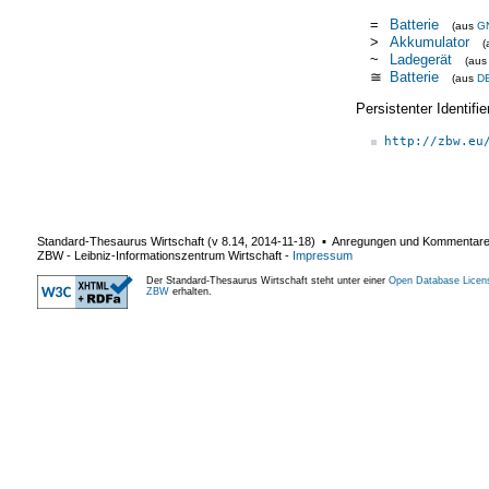
=
Batterie
(aus
G
>
Akkumulator
(
~
Ladegerät
(au
≅
Batterie
(aus
D
Persistenter Identif
http://zbw.eu
Standard-Thesaurus Wirtschaft (v
8.14
,
2014-11-18
) ▪ Anregungen und Kommentar
ZBW - Leibniz-Informationszentrum Wirtschaft
-
Impressum
Der Standard-Thesaurus Wirtschaft steht unter einer
Open Database Licen
ZBW
erhalten.