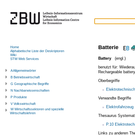
Batterie
Home
Alphabetische Liste der Deskriptoren
Wiki
Battery
(engl.)
STW Web Services
benutzt für:
Wiederau
A Allgemeinwörter
Rechargeable batter
B Betriebswirtschaft
Oberbegriffe
G Geographische Begriffe
Elektrotechnisc
N Nachbarwissenschaften
P Produkte
Verwandte Begriffe
V Volkswirtschaft
Elektrofahrzeug
W Wirtschaftssektoren und spezielle
Wirtschaftslehren
Thesaurus Systemat
P.10 Elektrotec
Links zu anderen Th