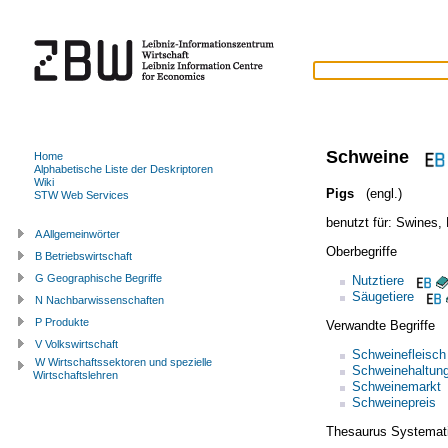
Schweine
Home
Alphabetische Liste der Deskriptoren
Wiki
Pigs
(engl.)
STW Web Services
benutzt für:
Swines
,
A Allgemeinwörter
Oberbegriffe
B Betriebswirtschaft
G Geographische Begriffe
Nutztiere
Säugetiere
N Nachbarwissenschaften
P Produkte
Verwandte Begriffe
V Volkswirtschaft
Schweinefleisch
W Wirtschaftssektoren und spezielle
Schweinehaltun
Wirtschaftslehren
Schweinemarkt
Schweinepreis
Thesaurus Systemat