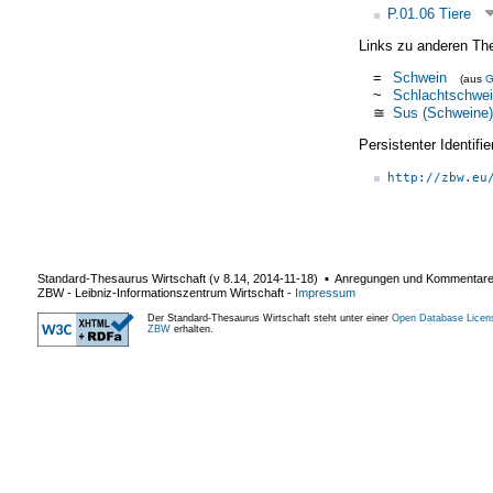
P.01.06 Tiere
Links zu anderen Th
=
Schwein
(aus
~
Schlachtschwe
≅
Sus (Schweine)
Persistenter Identif
http://zbw.eu
Standard-Thesaurus Wirtschaft (v
8.14
,
2014-11-18
) ▪ Anregungen und Kommentar
ZBW - Leibniz-Informationszentrum Wirtschaft
-
Impressum
Der Standard-Thesaurus Wirtschaft steht unter einer
Open Database Licen
ZBW
erhalten.