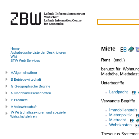
Miete
Home
Alphabetische Liste der Deskriptoren
Wiki
Rent
(engl.)
STW Web Services
benutzt für:
Wohnung
A Allgemeinwörter
Miethöhe
,
Mietbelas
B Betriebswirtschaft
Unterbegriffe
G Geographische Begriffe
Landpacht
N Nachbarwissenschaften
P Produkte
Verwandte Begriffe
V Volkswirtschaft
Immobilienpreis
W Wirtschaftssektoren und spezielle
Mietenpolitik
Wirtschaftslehren
Mietrecht
Wohnkosten
Thesaurus Systemat