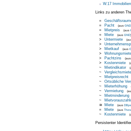
W.17 Immobilien
Links zu anderen Th
=
Geschäftsraum
=
Pacht
(aus
GND
=
Mietpreis
(aus
=
Miete
(aus
GND
>
Untermiete
(a
>
Unternehmensp
>
Mietkauf
(aus
>
Wohnungsmiet
>
Pachtzins
(au
>
Kostenmiete
(
~
Mietindikator
~
Vergleichsmiet
~
Mietpreisrecht
~
Ortsübliche Ve
~
Mieterhöhung
~
Vermietung
(a
~
Mietminderung
~
Mietvorauszahl
≅
Miete
(aus
DBpe
=
Miete
(aus
Thes
~
Kostenmiete
(
Persistenter Identif