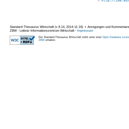
http://zbw.eu
Standard-Thesaurus Wirtschaft (v
8.14
,
2014-11-18
) ▪ Anregungen und Kommentar
ZBW - Leibniz-Informationszentrum Wirtschaft
-
Impressum
Der Standard-Thesaurus Wirtschaft steht unter einer
Open Database Licen
ZBW
erhalten.