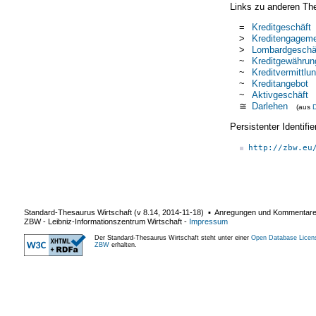
Links zu anderen Th
=
Kreditgeschäft
>
Kreditengagem
>
Lombardgeschä
~
Kreditgewährun
~
Kreditvermittlu
~
Kreditangebot
~
Aktivgeschäft
≅
Darlehen
(aus
Persistenter Identif
http://zbw.eu
Standard-Thesaurus Wirtschaft (v
8.14
,
2014-11-18
) ▪ Anregungen und Kommentar
ZBW - Leibniz-Informationszentrum Wirtschaft
-
Impressum
Der Standard-Thesaurus Wirtschaft steht unter einer
Open Database Licen
ZBW
erhalten.