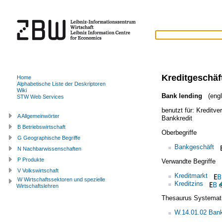
Kreditgeschäf
Home
Alphabetische Liste der Deskriptoren
Wiki
Bank lending
(engl
STW Web Services
benutzt für:
Kreditve
A Allgemeinwörter
Bankkredit
B Betriebswirtschaft
Oberbegriffe
G Geographische Begriffe
Bankgeschäft
N Nachbarwissenschaften
P Produkte
Verwandte Begriffe
V Volkswirtschaft
Kreditmarkt
W Wirtschaftssektoren und spezielle
Kreditzins
Wirtschaftslehren
Thesaurus Systemat
W.14.01.02 Bank