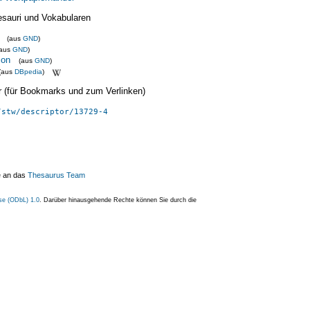
esauri und Vokabularen
(aus
GND
)
(aus
GND
)
ion
(aus
GND
)
(aus
DBpedia
)
ier (für Bookmarks und zum Verlinken)
/stw/descriptor/13729-4
e an das
Thesaurus Team
se (ODbL) 1.0
. Darüber hinausgehende Rechte können Sie durch die