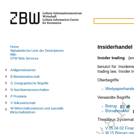
Insiderhandel
Home
Alphabetische Liste der Deskriptoren
Wiki
Insider trading
(eng
STW Web Services
benutzt für:
Insiderre
A Allgemeinwörter
trading law
,
Insider i
B Betriebswirtschaft
Oberbegriffe
G Geographische Begriffe
Wertpapierhande
N Nachbarwissenschaften
P Produkte
Verwandte Begriffe
V Volkswirtschaft
Betrug
W Wirtschaftssektoren und spezielle
Börsenmakler
Wirtschaftslehren
Thesaurus Systemat
V.05.04.02 Fina
W.15 Börsen und