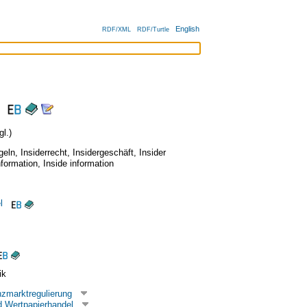
English
RDF/XML
RDF/Turtle
l.)
geln
,
Insiderrecht
,
Insidergeschäft
,
Insider
nformation
,
Inside information
l
ik
nzmarktregulierung
 Wertpapierhandel