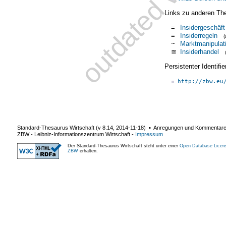
Links zu anderen Th
=
Insidergeschäft
=
Insiderregeln
~
Marktmanipulat
≅
Insiderhandel
Persistenter Identif
http://zbw.eu
Standard-Thesaurus Wirtschaft (v
8.14
,
2014-11-18
) ▪ Anregungen und Kommentar
ZBW - Leibniz-Informationszentrum Wirtschaft
-
Impressum
Der Standard-Thesaurus Wirtschaft steht unter einer
Open Database Licen
ZBW
erhalten.