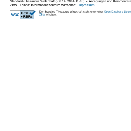
Standard-Thesaurus Wirtschaft (v
8.14
,
2014-11-18
) ▪ Anregungen und Kommentar
ZBW - Leibniz-Informationszentrum Wirtschaft
-
Impressum
Der Standard-Thesaurus Wirtschaft steht unter einer
Open Database Licen
ZBW
erhalten.