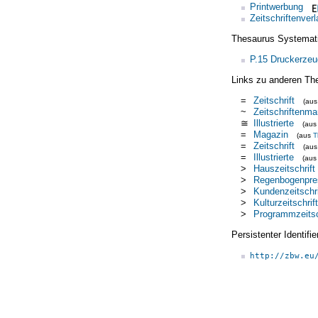
Printwerbung
Zeitschriftenverl
Thesaurus Systemat
P.15 Druckerzeu
Links zu anderen Th
=
Zeitschrift
(au
~
Zeitschriftenma
≅
Illustrierte
(au
=
Magazin
(aus
T
=
Zeitschrift
(au
=
Illustrierte
(au
>
Hauszeitschrift
>
Regenbogenpre
>
Kundenzeitschri
>
Kulturzeitschrift
>
Programmzeitsc
Persistenter Identif
http://zbw.eu