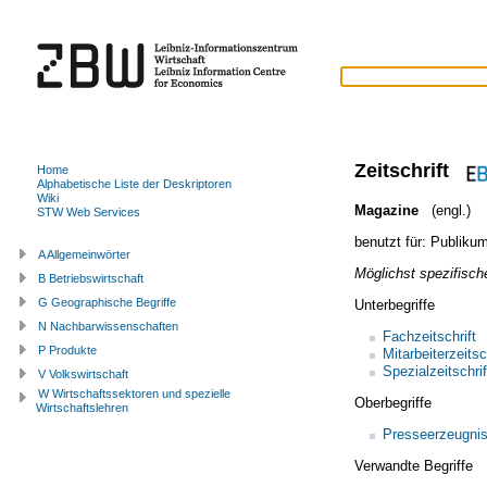
Zeitschrift
Home
Alphabetische Liste der Deskriptoren
Wiki
Magazine
(engl.)
STW Web Services
benutzt für:
Publikum
A Allgemeinwörter
Möglichst spezifische
B Betriebswirtschaft
G Geographische Begriffe
Unterbegriffe
N Nachbarwissenschaften
Fachzeitschrift
P Produkte
Mitarbeiterzeitsc
Spezialzeitschrif
V Volkswirtschaft
W Wirtschaftssektoren und spezielle
Oberbegriffe
Wirtschaftslehren
Presseerzeugni
Verwandte Begriffe