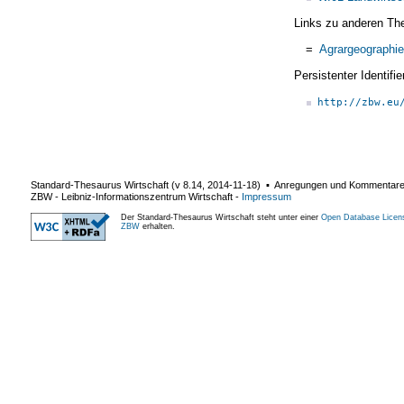
Links zu anderen Th
=
Agrargeographie
Persistenter Identif
http://zbw.eu
Standard-Thesaurus Wirtschaft (v
8.14
,
2014-11-18
) ▪ Anregungen und Kommentar
ZBW - Leibniz-Informationszentrum Wirtschaft
-
Impressum
Der Standard-Thesaurus Wirtschaft steht unter einer
Open Database Licen
ZBW
erhalten.