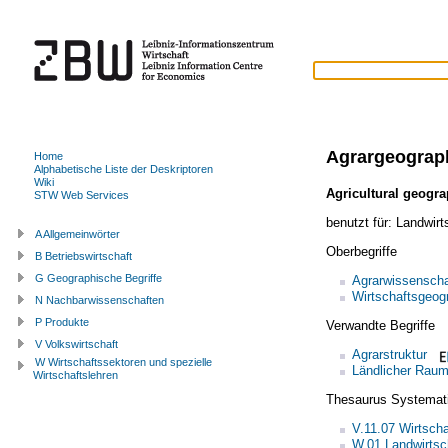
Agrargeograp
Home
Alphabetische Liste der Deskriptoren
Wiki
Agricultural geogr
STW Web Services
benutzt für:
Landwirt
A Allgemeinwörter
Oberbegriffe
B Betriebswirtschaft
G Geographische Begriffe
Agrarwissenscha
Wirtschaftsgeog
N Nachbarwissenschaften
P Produkte
Verwandte Begriffe
V Volkswirtschaft
Agrarstruktur
W Wirtschaftssektoren und spezielle
Ländlicher Rau
Wirtschaftslehren
Thesaurus Systemat
V.11.07 Wirtsch
W.01 Landwirtsc