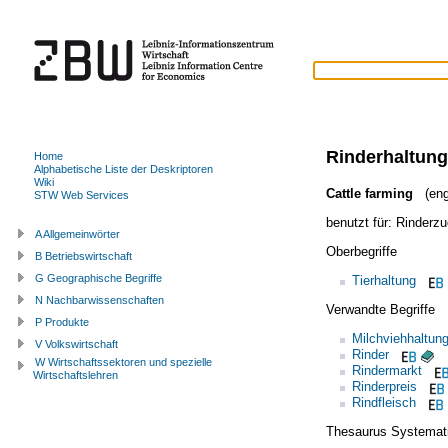
Rinderhaltung
Home
Alphabetische Liste der Deskriptoren
Wiki
Cattle farming
(eng
STW Web Services
benutzt für:
Rinderzu
A Allgemeinwörter
Oberbegriffe
B Betriebswirtschaft
G Geographische Begriffe
Tierhaltung
N Nachbarwissenschaften
Verwandte Begriffe
P Produkte
Milchviehhaltun
V Volkswirtschaft
Rinder
W Wirtschaftssektoren und spezielle
Rindermarkt
Wirtschaftslehren
Rinderpreis
Rindfleisch
Thesaurus Systemat