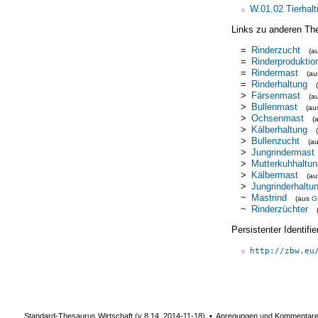
W.01.02 Tierhal
Links zu anderen Th
=
Rinderzucht
(a
=
Rinderproduktio
=
Rindermast
(a
=
Rinderhaltung
>
Färsenmast
(a
>
Bullenmast
(a
>
Ochsenmast
(
>
Kälberhaltung
>
Bullenzucht
(a
>
Jungrindermast
>
Mutterkuhhaltun
>
Kälbermast
(a
>
Jungrinderhaltu
~
Mastrind
(aus
G
~
Rinderzüchter
Persistenter Identif
http://zbw.eu
Standard-Thesaurus Wirtschaft (v
8.14
,
2014-11-18
) ▪ Anregungen und Kommentar