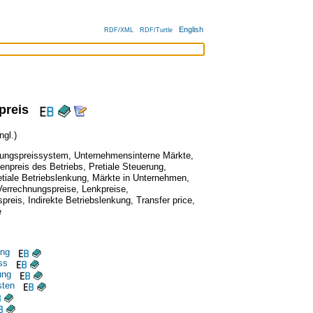
English
RDF/XML
RDF/Turtle
preis
gl.)
nungspreissystem
,
Unternehmensinterne Märkte
,
enpreis des Betriebs
,
Pretiale Steuerung
,
etiale Betriebslenkung
,
Märkte in Unternehmen
,
Verrechnungspreise
,
Lenkpreise
,
preis
,
Indirekte Betriebslenkung
,
Transfer price
,
e
ung
ss
ung
sten