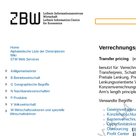
Verrechnungs
Home
Alphabetische Liste der Deskriptoren
Wiki
Transfer pricing
(en
STW Web Services
benutzt für:
Verrech
A Allgemeinwörter
Transferpreis
,
Schatt
Pretiale Lenkung
,
Pr
B Betriebswirtschaft
Lenkungsorientierte 
G Geographische Begriffe
Konzernverrechnungs
N Nachbarwissenschaften
Arm's length principl
P Produkte
Verwandte Begriffe
V Volkswirtschaft
Gewinnverlager
W Wirtschaftssektoren und spezielle
Konzernabschlu
Wirtschaftslehren
Kostenverrechn
Opportunitätsko
Outsourcing
Profit Center