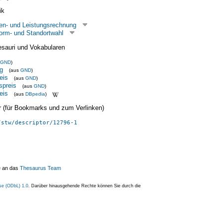
ik
en- und Leistungsrechnung
orm- und Standortwahl
esauri und Vokabularen
GND
)
g
(aus
GND
)
eis
(aus
GND
)
spreis
(aus
GND
)
eis
(aus
DBpedia
)
ier (für Bookmarks und zum Verlinken)
/stw/descriptor/12796-1
e an das
Thesaurus Team
se (ODbL) 1.0
. Darüber hinausgehende Rechte können Sie durch die