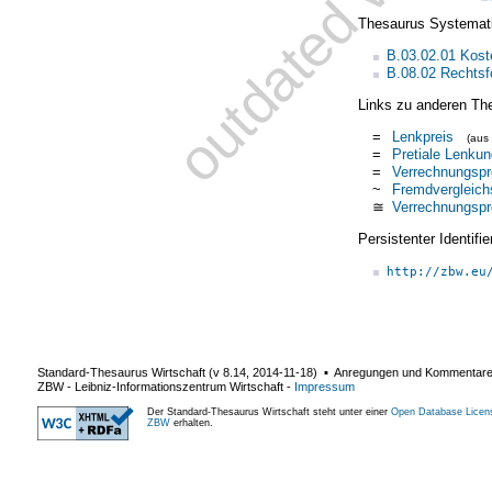
Thesaurus Systemat
B.03.02.01 Kost
B.08.02 Rechtsf
Links zu anderen Th
=
Lenkpreis
(aus
=
Pretiale Lenkun
=
Verrechnungspr
~
Fremdvergleich
≅
Verrechnungspr
Persistenter Identif
http://zbw.eu
Standard-Thesaurus Wirtschaft (v
8.14
,
2014-11-18
) ▪ Anregungen und Kommentar
ZBW - Leibniz-Informationszentrum Wirtschaft
-
Impressum
Der Standard-Thesaurus Wirtschaft steht unter einer
Open Database Licen
ZBW
erhalten.