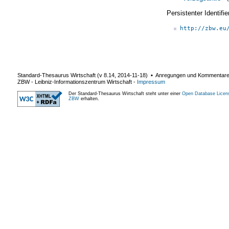
Persistenter Identif
http://zbw.eu
Standard-Thesaurus Wirtschaft (v
8.14
,
2014-11-18
) ▪ Anregungen und Kommentar
ZBW - Leibniz-Informationszentrum Wirtschaft
-
Impressum
Der Standard-Thesaurus Wirtschaft steht unter einer
Open Database Licen
ZBW
erhalten.