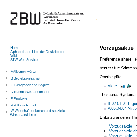
Vorzugsaktie
Home
Alphabetische Liste der Deskriptoren
Wiki
Preference share
(e
STW Web Services
benutzt für:
Stimmrec
A Allgemeinwörter
Oberbegriffe
B Betriebswirtschaft
G Geographische Begriffe
Aktie
N Nachbarwissenschaften
Thesaurus Systemat
P Produkte
B.02.01.01 Eige
V Volkswirtschaft
V.05.04.04 Akti
W Wirtschaftssektoren und spezielle
Wirtschaftslehren
Links zu anderen Th
=
Vorzugsaktie
>
Vorzugsaktie o
≅
Vorzugsaktie