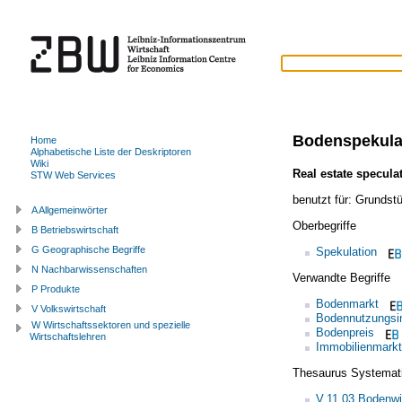
Bodenspekula
Home
Alphabetische Liste der Deskriptoren
Wiki
Real estate specula
STW Web Services
benutzt für:
Grundstü
A Allgemeinwörter
Oberbegriffe
B Betriebswirtschaft
G Geographische Begriffe
Spekulation
N Nachbarwissenschaften
Verwandte Begriffe
P Produkte
Bodenmarkt
V Volkswirtschaft
Bodennutzungsin
W Wirtschaftssektoren und spezielle
Bodenpreis
Wirtschaftslehren
Immobilienmarkt
Thesaurus Systemat
V.11.03 Bodenwi