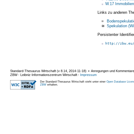
W.17 Immobilien
Links zu anderen Th
=
Bodenspekulati
≅
Spekulation (Wi
Persistenter Identif
http://zbw.eu
Standard-Thesaurus Wirtschaft (v
8.14
,
2014-11-18
) ▪ Anregungen und Kommentar
ZBW - Leibniz-Informationszentrum Wirtschaft
-
Impressum
Der Standard-Thesaurus Wirtschaft steht unter einer
Open Database Licen
ZBW
erhalten.