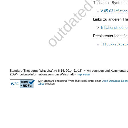
Thesaurus Systemat
V.05.03 Inflation
Links zu anderen Th
>
Inflationstheorie
Persistenter Identif
http://zbw.eu
Standard-Thesaurus Wirtschaft (v
8.14
,
2014-11-18
) ▪ Anregungen und Kommentar
ZBW - Leibniz-Informationszentrum Wirtschaft
-
Impressum
Der Standard-Thesaurus Wirtschaft steht unter einer
Open Database Licen
ZBW
erhalten.