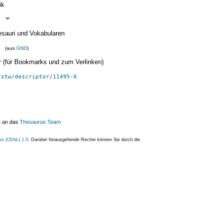
ik
esauri und Vokabularen
(aus
GND
)
ier (für Bookmarks und zum Verlinken)
/stw/descriptor/11495-6
e an das
Thesaurus Team
se (ODbL) 1.0
. Darüber hinausgehende Rechte können Sie durch die