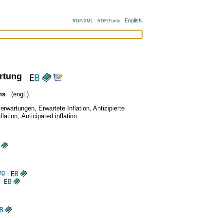
English
RDF/XML
RDF/Turtle
artung
ns
(engl.)
nserwartungen
,
Erwartete Inflation
,
Antizipierte
flation
,
Anticipated inflation
ng