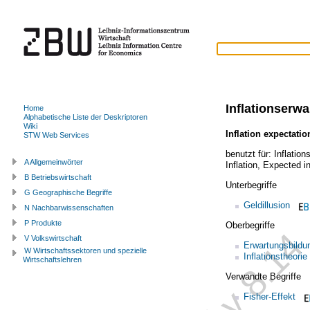
Inflationserw
Home
Alphabetische Liste der Deskriptoren
Wiki
Inflation expectatio
STW Web Services
benutzt für:
Inflatio
A Allgemeinwörter
Inflation
,
Expected in
B Betriebswirtschaft
Unterbegriffe
G Geographische Begriffe
Geldillusion
N Nachbarwissenschaften
P Produkte
Oberbegriffe
V Volkswirtschaft
Erwartungsbildu
W Wirtschaftssektoren und spezielle
Inflationstheorie
Wirtschaftslehren
Verwandte Begriffe
Fisher-Effekt