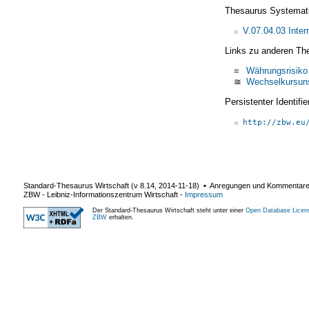
Thesaurus Systemat
V.07.04.03 Inter
Links zu anderen Th
=
Währungsrisiko
≅
Wechselkursuns
Persistenter Identif
http://zbw.eu
Standard-Thesaurus Wirtschaft (v
8.14
,
2014-11-18
) ▪ Anregungen und Kommentar
ZBW - Leibniz-Informationszentrum Wirtschaft
-
Impressum
Der Standard-Thesaurus Wirtschaft steht unter einer
Open Database Licen
ZBW
erhalten.